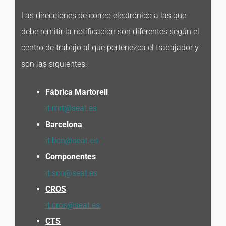
Las direcciones de correo electrónico a las que
debe remitir la notificación son diferentes según el
centro de trabajo al que pertenezca el trabajador y
son las siguientes:
Fábrica Martorell
it.mrt@seat.es
Barcelona
it.bcn@seat.es
Componentes
it.sco@seat.es
CROS
it.cros@seat.es
CTS