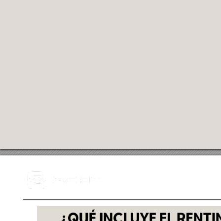
I
N
TE
R
N
A
L
¿QUÉ INCLUYE EL RENTING?