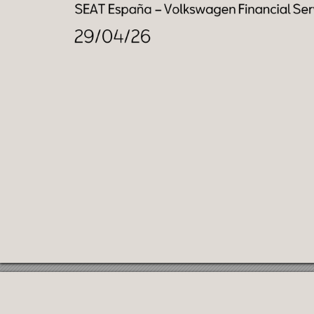
SEAT España 
–
Volkswagen 
Financial
Serv
29/04/26
I
N
TE
R
N
A
L