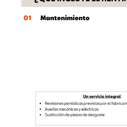
01
Mantenimiento
Un servicio integral
Revisiones
periódicas
previstas
por
el
fabricant
▪
Averías
mecánicas
y
eléctricas
▪
Sustitución
de
piezas
de
desgaste
▪