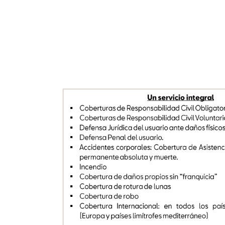
Un servicio integral
Coberturas
de
Responsabilidad
Civil
Obligatori
▪
Coberturas
de
Responsabilidad
Civil
Voluntaria
▪
Defensa
Jurídica
del
usuario
ante
daños
físicos
▪
Defensa
Penal
del
usuario
.
▪
Accidentes
corporales
:
Cobertura
de
Asistenci
▪
permanente
absoluta
y
muerte
.
Incendio
▪
Cobertura
de
daños
propios
sin
“franquicia”
▪
Cobertura
de
rotura
de
lunas
▪
Cobertura
de
robo
▪
Cobertura
Internacional
:
en
todos
los
país
▪
(Europa
y
países
limítrofes
mediterráneo)