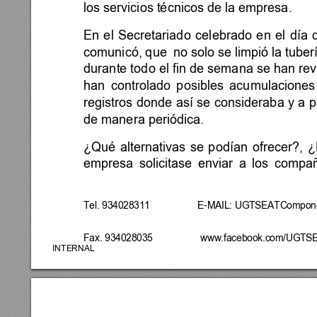
los servicios técnicos de la empresa. 
En 
el 
Secretariado 
celebrado 
en 
el 
día 
comunicó, que  
no sol
o se li
mpió la tub
er
durante todo el 
fin de semana se han rev
han 
controlado 
p
osibles 
acumulaciones
registros 
donde 
así 
se 
consideraba 
y 
a 
p
de manera periódica. 
¿Qué 
alternativas 
se 
p
odían 
ofrecer?, 
¿
empresa 
solicitase
enviar 
a 
los 
co
mpañ
Tel. 934028311
             E-MAIL: UGTSEATComponen
Fax. 934028035                  www.facebook.com/UGT
INTERNAL 