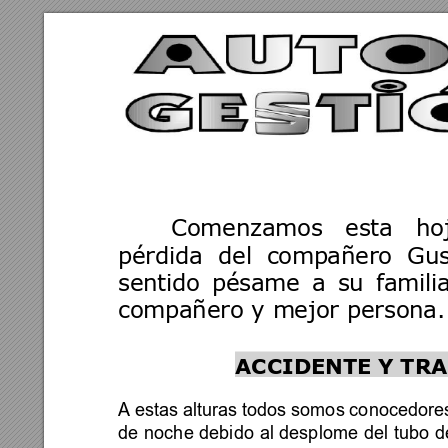
Comenzamos 
esta 
ho
pérdida  del 
compañero 
Gus
sentido 
pésame 
a 
su 
familia
compañero y mejor persona.
ACCIDENTE Y
 TR
A estas alturas todos somos conocedore
de 
n
oche 
debido 
al 
desplome 
del 
tubo 
d