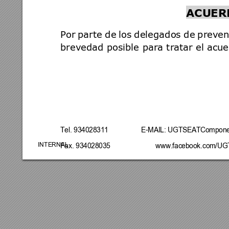
ACUER
Por 
parte 
de 
los 
delegados 
de 
preven
brevedad posible para tratar el acue
Te
l. 934028311
       E-MAIL: UGTSEATCompon
INTERNAL 
Fax. 934028035                  
 www.facebook.com/UGT