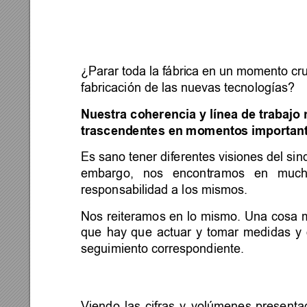
¿Parar toda 
la 
fábri
ca 
en un 
momento 
cru
fabricación de las nuevas tecnologías? 
Nuestra coherencia
 y línea de
 trabajo 
trascendentes en momentos importan
Es sano tener diferentes visiones del sind
embargo, 
nos 
encontramos 
en 
much
responsabilidad a los mismos.  
Nos 
reiteramos 
en 
lo 
m
ismo. 
Una 
cosa 
que 
hay
que 
actuar 
y 
tomar 
medidas 
y 
seguimiento correspondiente. 
Viendo 
las 
cifras 
y 
volúmenes 
presenta