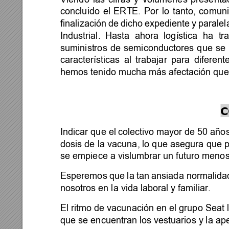
concluido 
el 
ERTE. 
Por 
lo 
tanto, 
comuni
finalización 
de 
dicho 
expediente 
y 
paralel
Industrial.  Hasta 
ahora  logística
  ha 
tr
suministros 
de 
semiconductores 
que 
se 
características 
al 
trabajar 
para 
diferent
hemos tenido mucha más afectación que 
C
Indicar que el 
colectivo mayor de 
50 año
dosis de 
la vacuna, lo que asegura 
que p
se empiece a vislumbrar un futuro menos 
Esperemos 
que 
la 
tan 
ansiada normalida
nosotros en la vida laboral y familiar. 
El ritmo de vacunación en el grupo Seat 
que se encuentran los vestuarios 
y 
la ap