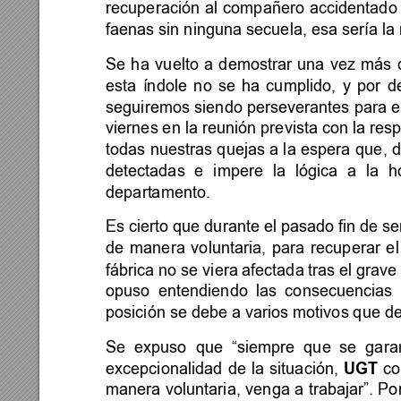
recuperación 
al 
compañero 
accidentado
faenas sin ninguna secuela, esa sería la m
Se 
ha
vuelto 
a 
demostrar 
un
a 
vez 
más 
esta 
índole 
no 
se 
ha 
cumpli
do
, 
y 
por 
d
seguiremos 
siendo perseverantes 
para e
viernes en la reunión prevista con la
 res
todas 
nuestras 
quejas a 
la 
espera 
que
, 
d
detectadas 
e 
impere 
la 
lógica 
a 
la 
h
departamento. 
Es cierto que durante el pasado fin de se
de 
mane
ra 
vo
luntaria, 
pa
ra 
recuperar 
el
fábrica no se viera 
afectada 
tras el grave
opuso 
entendiendo 
las 
consecuencias 
posición se debe a varios motivos que de
Se  expuso 
que  “siempre  que  se  garan
excepcionalidad 
de 
la 
situac
ión,
UGT
co
manera 
voluntaria, 
venga 
a 
trabajar
Por
”. 